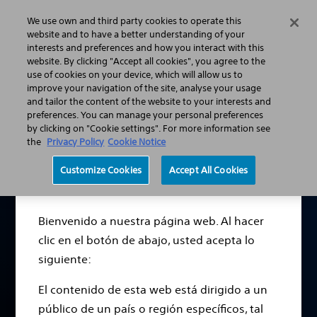
We use own and third party cookies to operate this
Menú
website and to have a better understanding of your
interests and preferences and how you interact with this
website. By clicking "Accept all cookies", you agree to the
use of cookies on your device, which will allow us to
Dolor crónico y dolor neuropático
improve your navigation of the site, analyse your usage
Afecciones de dolor crónico
and tailor the content of the website to your interests and
preferences. You can manage your personal preferences
by clicking on "Cookie settings". For more information see
Descargo de
the
Privacy Policy
Cookie Notice
responsabilidad
Customize Cookies
Accept All Cookies
Dolor crónico en el
Bienvenido a nuestra página web. Al hacer
cuerpo: tipos de dolor
clic en el botón de abajo, usted acepta lo
por zonas
siguiente:
El contenido de esta web está dirigido a un
Las tareas cotidianas pueden ser una lucha diaria,
público de un país o región específicos, tal