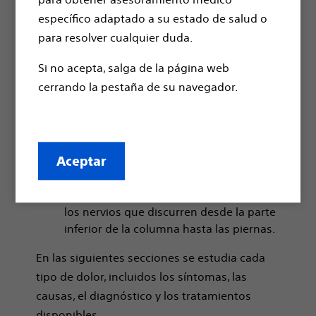
específico adaptado a su estado de salud o
El dolor de espalda normalmente
para resolver cualquier duda.
proviene de tensiones musculares o
problemas con la columna vertebral.
Si no acepta, salga de la página web
cerrando la pestaña de su navegador.
El dolor en las piernas se debe a la
compresión de los nervios o problemas
con la circulación sanguínea.
El dolor pélvico suele estar relacionado
Aceptar
con afecciones como la endometriosis.
La ciática lumbar implica la irritación de
los nervios que discurren desde la parte
inferior de la columna hasta las piernas.
En las siguientes secciones se estudia cada
tipo de dolor, incluidos los síntomas, las
causas, el diagnóstico y los tratamientos
disponibles.