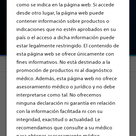
pero existen opciones de tratamiento que pueden
como se indica en la página web. Si accede
ayudarle a controlar su dolor crónico y recuperar
desde otro lugar, la página web puede
su calidad de vida.
contener información sobre productos o
indicaciones que no estén aprobados en su
Encontrar una clínica del dolor
país o el acceso a dicha información puede
estar legalmente restringido. El contenido de
esta página web se ofrece únicamente con
fines informativos. No está destinado a la
Section menu
promoción de productos ni al diagnóstico
médico. Además, esta página web no ofrece
asesoramiento médico o jurídico y no debe
Dolor en diferentes
interpretarse como tal. No ofrecemos
partes del cuerpo
ninguna declaración ni garantía en relación
con la información facilitada ni con su
El dolor crónico puede afectar diferentes
integridad, exactitud o actualidad. Le
zonas del cuerpo, y en cada una de ellas
recomendamos que consulte a su médico
presenta formas específicas.
para obtener asesoramiento médico