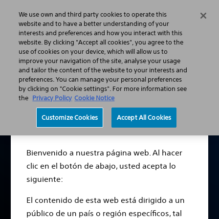
We use own and third party cookies to operate this
Menú
website and to have a better understanding of your
interests and preferences and how you interact with this
website. By clicking "Accept all cookies", you agree to the
use of cookies on your device, which will allow us to
Dolor crónico y dolor neuropático
Afecciones de dolor crónico
improve your navigation of the site, analyse your usage
Dolor pélvico crónico: causas y tratamiento
and tailor the content of the website to your interests and
preferences. You can manage your personal preferences
by clicking on "Cookie settings". For more information see
Descargo de
the
Privacy Policy
Cookie Notice
responsabilidad
Customize Cookies
Accept All Cookies
Dolor pélvico crónico
Bienvenido a nuestra página web. Al hacer
clic en el botón de abajo, usted acepta lo
Las tareas cotidianas pueden ser una lucha diaria,
siguiente:
pero existen opciones de tratamiento que pueden
ayudarle a controlar su dolor crónico y recuperar
El contenido de esta web está dirigido a un
su calidad de vida.
público de un país o región específicos, tal