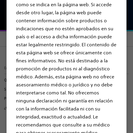
como se indica en la página web. Si accede
Encontrar una clínica del dolor
desde otro lugar, la página web puede
contener información sobre productos o
indicaciones que no estén aprobados en su
país o el acceso a dicha información puede
Section menu
estar legalmente restringido. El contenido de
esta página web se ofrece únicamente con
fines informativos. No está destinado a la
En esta página
promoción de productos ni al diagnóstico
médico. Además, esta página web no ofrece
Qué es el dolor pélvico crónico
asesoramiento médico o jurídico y no debe
Síntomas de dolor pélvico crónico
interpretarse como tal. No ofrecemos
Posibles causas del dolor pélvico crónico
ninguna declaración ni garantía en relación
¿Cómo se puede tratar el dolor pélvico crónico?
con la información facilitada ni con su
integridad, exactitud o actualidad. Le
recomendamos que consulte a su médico
Qué es el dolor pélvico
para obtener asesoramiento médico